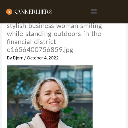
Skip
Menu
to
content
stylish-business-woman-smiling-
while-standing-outdoors-in-the-
financial-district-
e1656400756859.jpg
By
Bjorn
/
October 4, 2022