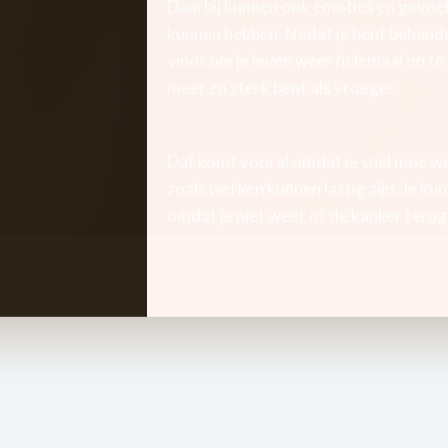
Daarbij kunnen ook emoties en gevoel
kunnen hebben. Nadat je bent behandel
vindt om je leven weer helemaal op te 
meer zo sterk bent als vroeger.
Dat komt vooral omdat je snel moe wo
zoals werken kunnen lastig zijn. Je k
omdat je niet weet of de kanker terugk