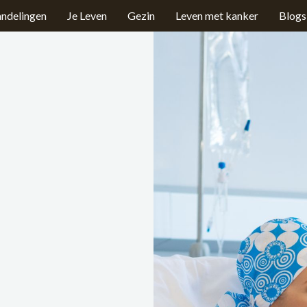
ndelingen
Je Leven
Gezin
Leven met kanker
Blogs