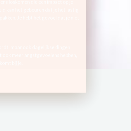
ens loskomen die een impact op je
d kan het gebeuren dat je het lastig
pakken. Je hebt het gevoel dat je niet
rdt, maar ook dagelijkse dingen
unt ook meer angstgevoelens hebben,
omt bij je.