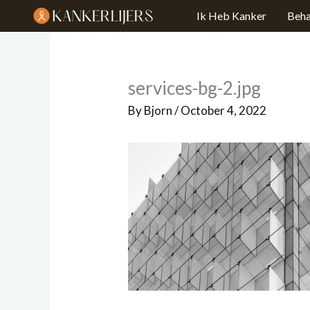
Skip
Ik Heb Kanker
Beha
to
content
services-bg-2.jpg
By
Bjorn
/
October 4, 2022