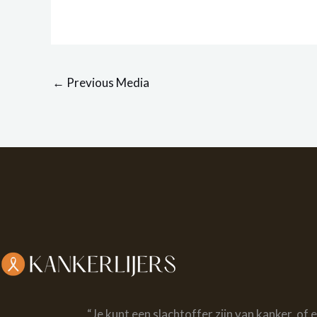
←
Previous Media
“Je kunt een slachtoffer zijn van kanker, of 