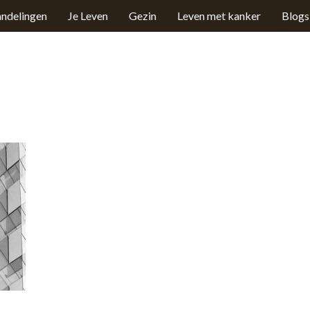
ndelingen
Je Leven
Gezin
Leven met kanker
Blogs