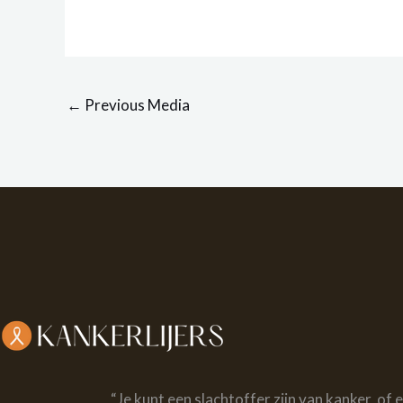
←
Previous Media
“Je kunt een slachtoffer zijn van kanker, of 