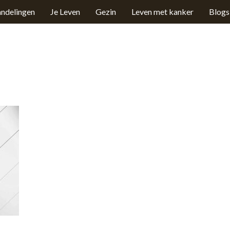
ndelingen
Je Leven
Gezin
Leven met kanker
Blogs