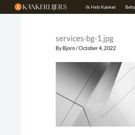
Skip
Ik Heb Kanker
Beha
to
content
services-bg-1.jpg
By
Bjorn
/
October 4, 2022