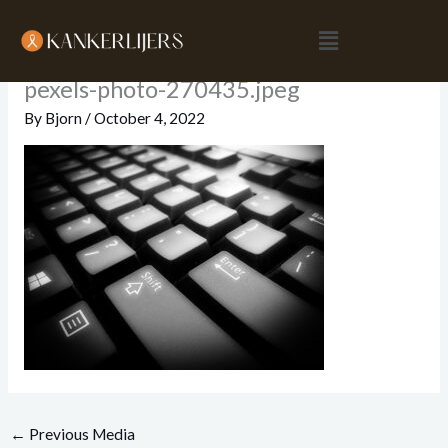
Skip
Menu
to
content
pexels-photo-270435.jpeg
By
Bjorn
/
October 4, 2022
←
Previous Media