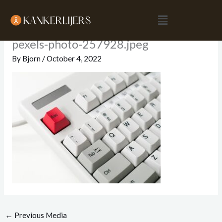
Skip
Menu
to
content
pexels-photo-257928.jpeg
By
Bjorn
/
October 4, 2022
←
Previous Media