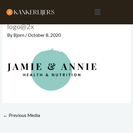
Skip
Menu
to
content
logo@2x
By
Bjorn
/
October 8, 2020
←
Previous Media