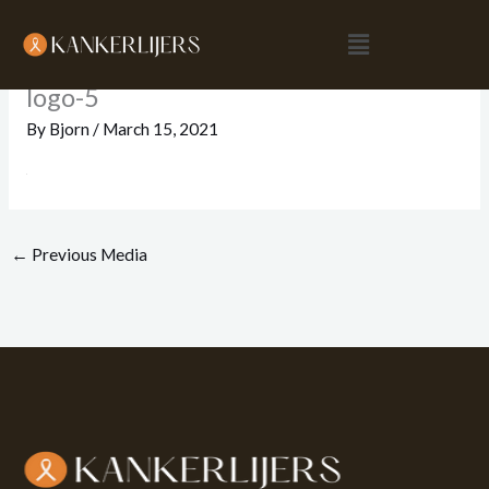
Skip
Menu
to
content
logo-5
By
Bjorn
/
March 15, 2021
←
Previous Media