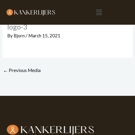
Skip
Menu
to
content
logo-3
By
Bjorn
/
March 15, 2021
←
Previous Media