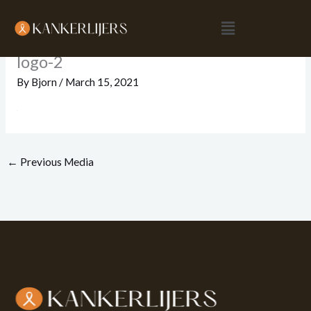
Skip
Menu
to
content
logo-2
By
Bjorn
/
March 15, 2021
←
Previous Media