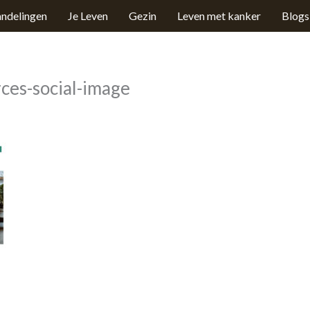
ndelingen
Je Leven
Gezin
Leven met kanker
Blogs
ces-social-image