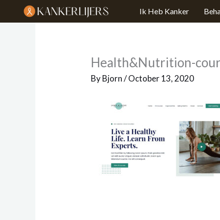
Skip
Ik Heb Kanker
Beha
to
content
Health&Nutrition-cour
By
Bjorn
/
October 13, 2020