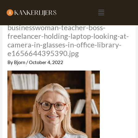
Skip
Menu
to
content
businesswoman-teacher-boss-
freelancer-holding-laptop-looking-at-
camera-in-glasses-in-office-library-
e1656644395390.jpg
By
Bjorn
/
October 4, 2022