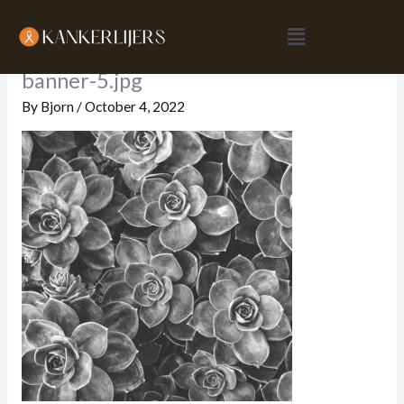
Skip
Menu
to
content
banner-5.jpg
By
Bjorn
/
October 4, 2022